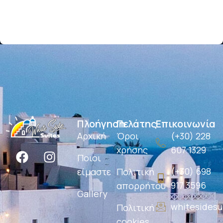
Πλοήγηση
Πελάτης
Επικοινωνία
Αρχική
Όροι
(+30) 228
χρήσης
607 1329
Ποιοι
(+30) 698
είμαστε
Πολιτική
917 3596
απορρήτου
Gallery
whitesides
Πολιτική
cookies