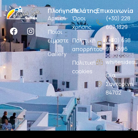
Πλοήγηση
Πελάτης
Επικοινωνία
Αρχική
Όροι
(+30) 228
χρήσης
607 1329
Ποιοι
(+30) 698
είμαστε
Πολιτική
917 3596
απορρήτου
Gallery
whitesides
Πολιτική
cookies
Οία,
Σαντορίνη,
84702